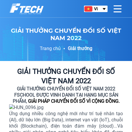
Vi
GIẢI THƯỞNG CHUYỂN ĐỔI SỐ VIỆT
NAM 2022
Trang chủ
Giải thưởng
GIẢI THƯỞNG CHUYỂN ĐỔI SỐ
VIỆT NAM 2022
GIẢI THƯỞNG CHUYỂN ĐỔI SỐ VIỆT NAM 2022
FSCHOOL ĐƯỢC VINH DANH TẠI HẠNG MỤC SẢN
PHẨM,
GIẢI PHÁP CHUYỂN ĐỔI SỐ VÌ CỘNG ĐỒNG.
Ứng dụng nhiều công nghệ mới như trí tuệ nhân tạo
(AI), dữ liệu lớn (Big Data), internet vạn vật (IoT), chuỗi
khối (Blockchain), điện toán đám mây (cloud)...Và