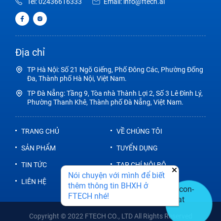
Tel:
02436616333
Email:
info@ftech.ai
Địa chỉ
TP Hà Nội
:
Số 21 Ngõ Giếng, Phố Đông Các, Phường Đống
Đa, Thành phố Hà Nội, Việt Nam.
TP Đà Nẵng
:
Tầng 9, Tòa nhà Thành Lợi 2, Số 3 Lê Đình Lý,
Phường Thanh Khê, Thành phố Đà Nẵng, Việt Nam.
TRANG CHỦ
VỀ CHÚNG TÔI
SẢN PHẨM
TUYỂN DỤNG
TIN TỨC
TẠP CHÍ NỘI BỘ
Nói chuyện với mình để biết
LIÊN HỆ
thêm thông tin BHXH ở
FTECH nhé!
Copyright © 2022 FTECH CO., LTD All Rights Reserved