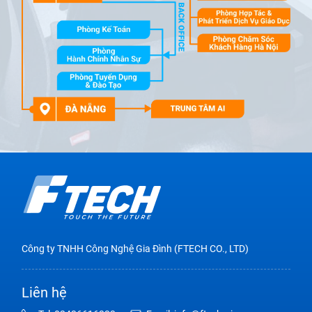
Công ty TNHH Công Nghệ Gia Đình (FTECH CO., LTD)
Liên hệ