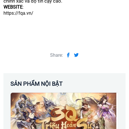
chính xác và độ tin cậy cao.
WEBSITE
:
https://fqa.vn/
Share:
SẢN PHẨM NỘI BẬT